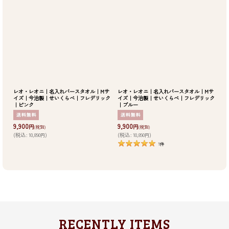
レオ・レオニ｜名入れバースタオル｜Mサ
レオ・レオニ｜名入れバースタオル｜Mサ
イズ｜今治製｜せいくらべ｜フレデリック
イズ｜今治製｜せいくらべ｜フレデリック
｜ピンク
｜ブルー
9,900
9,900
円
円
(税別)
(税別)
(
税込
:
10,890
)
(
税込
:
10,890
)
円
円
1
件
RECENTLY ITEMS