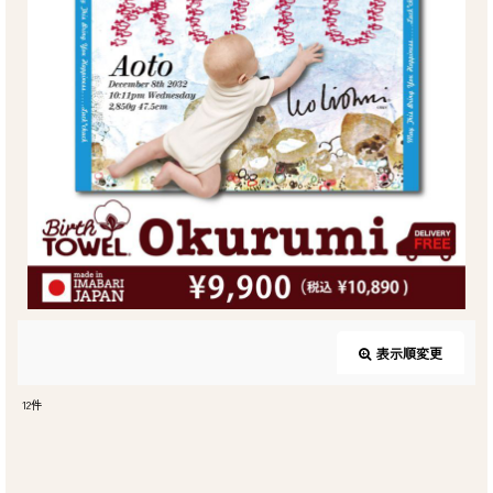
表示順変更
閉じる
12
件
表示数
: