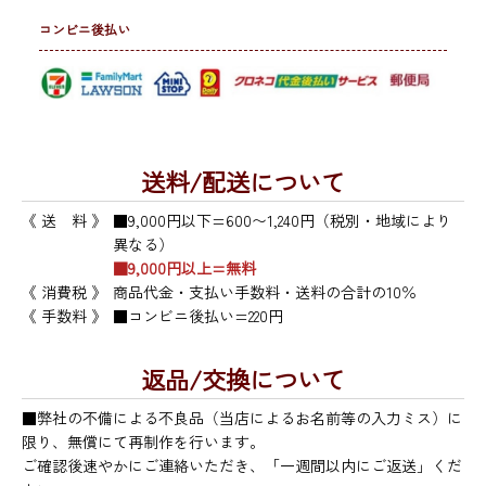
コンビニ後払い
送料/配送について
《 送 料 》
■9,000円以下=600〜1,240円（税別・地域により
異なる）
■9,000円以上=無料
《 消費税 》
商品代金・支払い手数料・送料の合計の10％
《 手数料 》
■コンビニ後払い=220円
返品/交換について
■弊社の不備による不良品（当店によるお名前等の入力ミス）に
限り、無償にて再制作を行います。
ご確認後速やかにご連絡いただき、「一週間以内にご返送」くだ