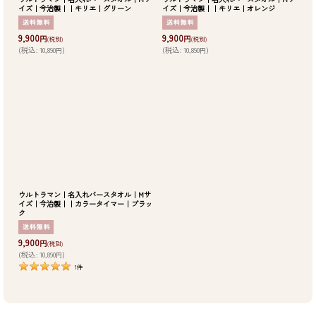
イズ｜今治製｜｜キリエ｜グリーン
イズ｜今治製｜｜キリエ｜オレンジ
9,900
9,900
円
円
(税別)
(税別)
(
税込
:
10,890
)
(
税込
:
10,890
)
円
円
ウルトラマン｜名入れバースタオル｜Mサ
イズ｜今治製｜｜カラータイマー｜ブラッ
ク
9,900
円
(税別)
(
税込
:
10,890
)
円
1
件