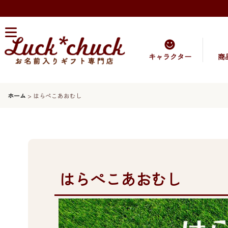
キャラクター
商
ホーム
>
はらぺこあおむし
はらぺこあおむし