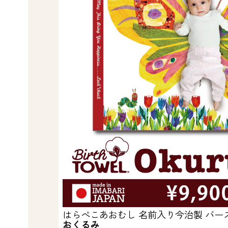
はらぺこあおむし 名前入り今治製 バー
おくるみ