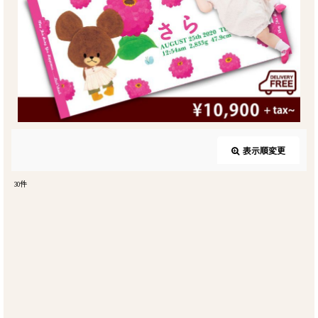
表示順変更
閉じる
30
件
表示数
:
並び順
:
絞り込む