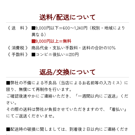
送料/配送について
《 送 料 》
■9,000円以下=600〜1,240円（税別・地域により
異なる）
■9,000円以上=無料
《 消費税 》
商品代金・支払い手数料・送料の合計の10％
《 手数料 》
■コンビニ後払い=220円
返品/交換について
■弊社の不備による不良品（当店によるお名前等の入力ミス）に
限り、無償にて再制作を行います。
ご確認後速やかにご連絡いただき、「一週間以内にご返送」くだ
さい。
その際の送料は弊社が負担させていただきますので、『着払い』
にてご返送くださいませ。
■配送時の破損に関しましては、到着後２日以内にご連絡くださ