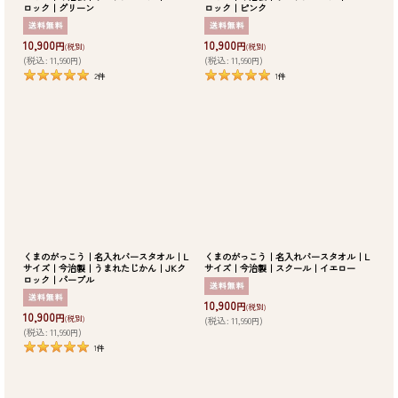
ロック｜グリーン
ロック｜ピンク
10,900
10,900
円
円
(税別)
(税別)
(
税込
:
11,990
)
(
税込
:
11,990
)
円
円
2
件
1
件
くまのがっこう｜名入れバースタオル｜L
くまのがっこう｜名入れバースタオル｜L
サイズ｜今治製｜うまれたじかん｜JKク
サイズ｜今治製｜スクール｜イエロー
ロック｜パープル
10,900
円
(税別)
10,900
円
(税別)
(
税込
:
11,990
)
円
(
税込
:
11,990
)
円
1
件