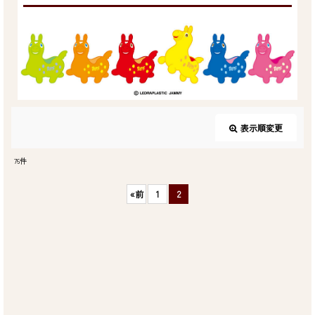
表示順変更
閉じる
76
件
サブカテゴリ
:
«
前
1
2
表示数
:
並び順
: