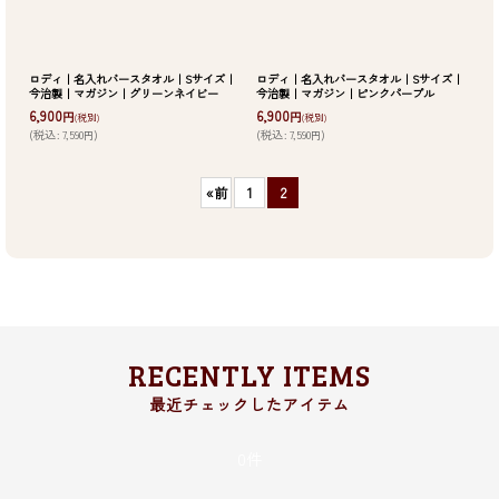
ロディ｜名入れバースタオル｜Sサイズ｜
ロディ｜名入れバースタオル｜Sサイズ｜
今治製｜マガジン｜グリーンネイビー
今治製｜マガジン｜ピンクパープル
6,900
6,900
円
円
(税別)
(税別)
(
税込
:
7,590
)
(
税込
:
7,590
)
円
円
«
前
1
2
RECENTLY ITEMS
0件