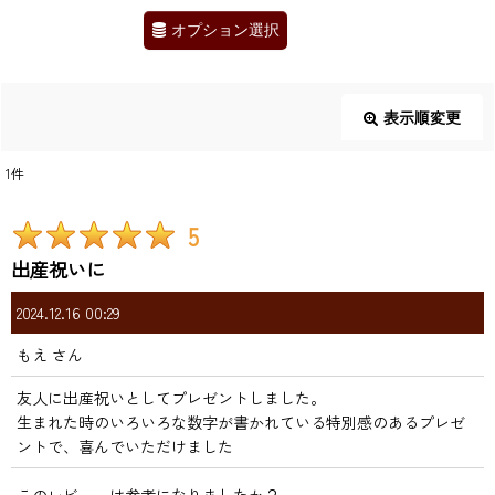
オプション選択
表示順変更
閉じる
1
件
レビュー検索
:
5
出産祝いに
期間
:
2024.12.16 00:29
画像
:
もえ
さん
友人に出産祝いとしてプレゼントしました。
星の数
:
生まれた時のいろいろな数字が書かれている特別感のあるプレゼ
ントで、喜んでいただけました
並び順
: