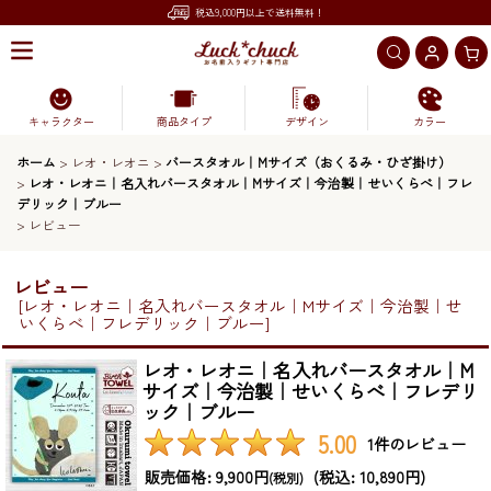
税込9,000円以上で送料無料！
キャラクター
商品タイプ
デザイン
カラー
ホーム
>
レオ・レオニ
>
バースタオル｜Mサイズ（おくるみ・ひざ掛け）
>
レオ・レオニ｜名入れバースタオル｜Mサイズ｜今治製｜せいくらべ｜フレ
デリック｜ブルー
>
レビュー
レビュー
[
レオ・レオニ｜名入れバースタオル｜Mサイズ｜今治製｜せ
いくらべ｜フレデリック｜ブルー
]
レオ・レオニ｜名入れバースタオル｜M
サイズ｜今治製｜せいくらべ｜フレデリ
ック｜ブルー
5.00
1
件のレビュー
販売価格
:
9,900円
(
税込
:
10,890円
)
(税別)