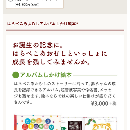
(+1,600
)
円
(税別)
●はらぺこあおむしアルバムしかけ絵本*