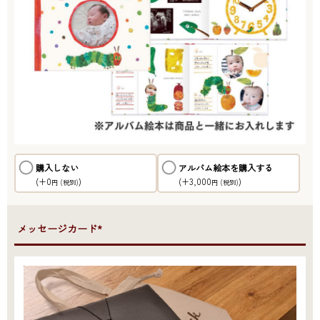
購入しない
アルバム絵本を購入する
(+0
)
(+3,000
)
円
(税別)
円
(税別)
●メッセージカード*