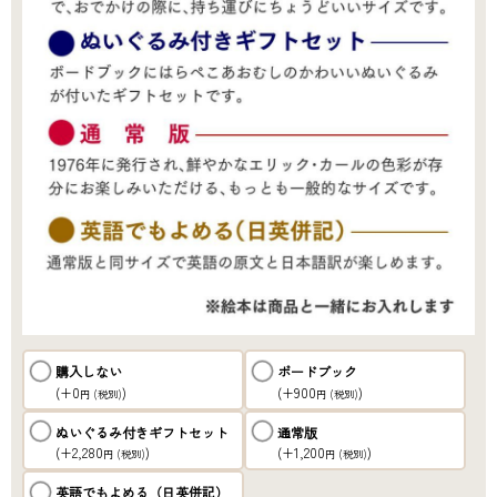
購入しない
ボードブック
(+0
)
(+900
)
円
(税別)
円
(税別)
ぬいぐるみ付きギフトセット
通常版
(+2,280
)
(+1,200
)
円
(税別)
円
(税別)
英語でもよめる（日英併記）