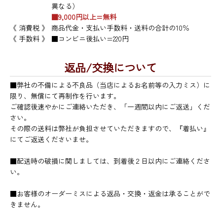
異なる）
■9,000円以上=無料
《 消費税 》
商品代金・支払い手数料・送料の合計の10％
《 手数料 》
■コンビニ後払い=220円
返品/交換について
■弊社の不備による不良品（当店によるお名前等の入力ミス）に
限り、無償にて再制作を行います。
ご確認後速やかにご連絡いただき、「一週間以内にご返送」くだ
さい。
その際の送料は弊社が負担させていただきますので、『着払い』
にてご返送くださいませ。
■配送時の破損に関しましては、到着後２日以内にご連絡くださ
い。
■お客様のオーダーミスによる返品・交換・返金は承ることがで
きません。