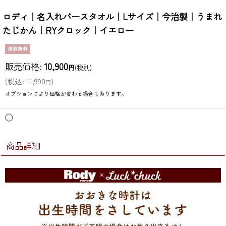
ロディ｜名入れバースタオル｜Lサイズ｜今治製｜うまれ
たじかん｜RYクロック｜イエロー
販売価格
:
10,900
円
(税別)
(
税込
:
11,990
)
円
オプションにより価格が変わる場合もあります。
◯
商品詳細