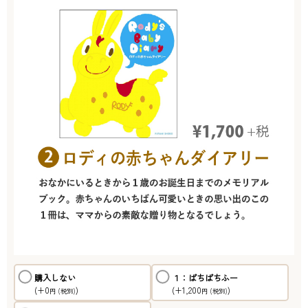
購入しない
１：ぱちぱちふー
(+0
)
(+1,200
)
円
(税別)
円
(税別)