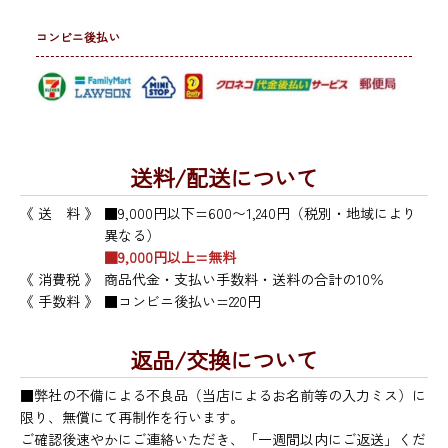
コンビニ後払い
送料/配送について
《 送 料 》
■9,000円以下=600〜1,240円（税別・地域により
異なる）
■9,000円以上=無料
《 消費税 》
商品代金・支払い手数料・送料の合計の10％
《 手数料 》
■コンビニ後払い=220円
返品/交換について
■弊社の不備による不良品（当店によるお名前等の入力ミス）に
限り、無償にて再制作を行います。
ご確認後速やかにご連絡いただき、「一週間以内にご返送」くだ