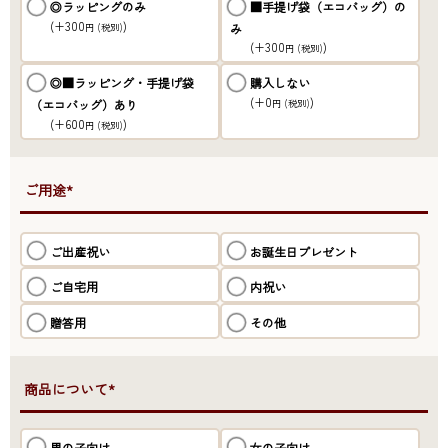
◎ラッピングのみ
■手提げ袋（エコバッグ）の
(+300
)
み
円
(税別)
(+300
)
円
(税別)
◎■ラッピング・手提げ袋
購入しない
(+0
)
（エコバッグ）あり
円
(税別)
(+600
)
円
(税別)
●ご用途*
ご出産祝い
お誕生日プレゼント
ご自宅用
内祝い
贈答用
その他
●商品について*
男の子向け
女の子向け