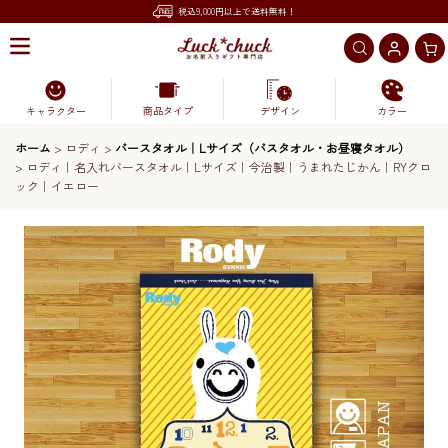
税込9,000円以上で送料無料！
キャラクター
商品タイプ
デザイン
カラー
ホーム
>
ロディ
>
バースタオル｜Lサイズ（バスタオル・お昼寝タオル）
>
ロディ｜名入れバースタオル｜Lサイズ｜今治製｜うまれたじかん｜RYクロ
ック｜イエロー