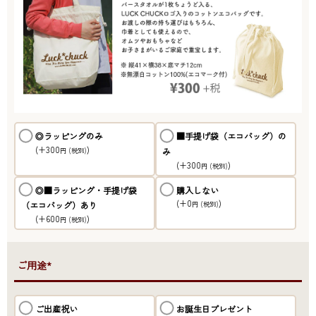
◎ラッピングのみ
■手提げ袋（エコバッグ）の
(+300
)
み
円
(税別)
(+300
)
円
(税別)
◎■ラッピング・手提げ袋
購入しない
(+0
)
（エコバッグ）あり
円
(税別)
(+600
)
円
(税別)
●ご用途*
ご出産祝い
お誕生日プレゼント