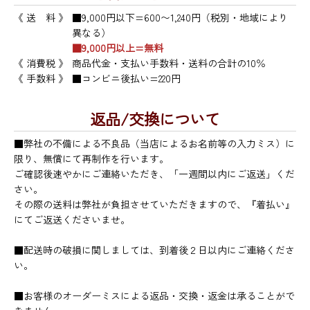
《 送 料 》
■9,000円以下=600〜1,240円（税別・地域により
異なる）
■9,000円以上=無料
《 消費税 》
商品代金・支払い手数料・送料の合計の10％
《 手数料 》
■コンビニ後払い=220円
返品/交換について
■弊社の不備による不良品（当店によるお名前等の入力ミス）に
限り、無償にて再制作を行います。
ご確認後速やかにご連絡いただき、「一週間以内にご返送」くだ
さい。
その際の送料は弊社が負担させていただきますので、『着払い』
にてご返送くださいませ。
■配送時の破損に関しましては、到着後２日以内にご連絡くださ
い。
■お客様のオーダーミスによる返品・交換・返金は承ることがで