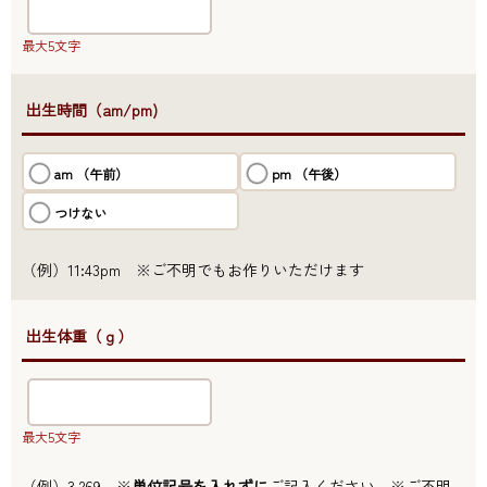
最大5文字
●出生時間（am/pm)
am （午前）
pm （午後）
つけない
（例）11:43pm ※ご不明でもお作りいただけます
●出生体重（ｇ）
最大5文字
（例）3,269 ※
単位記号を入れずに
ご記入ください ※ご不明