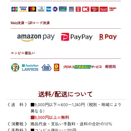
Web決済・QRコード決済
コンビニ後払い
送料/配送について
《 送 料 》
■9,000円以下=600〜1,240円（税別・地域により
異なる）
■9,000円以上=無料
《 消費税 》
商品代金・支払い手数料・送料の合計の10％
《 手数料 》
■コンビニ後払い=220円