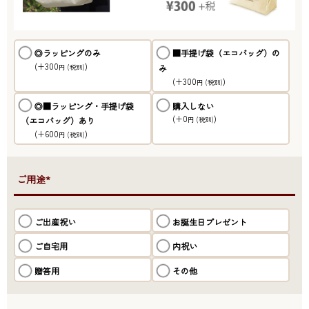
◎ラッピングのみ
■手提げ袋（エコバッグ）の
(+300
)
み
円
(税別)
(+300
)
円
(税別)
◎■ラッピング・手提げ袋
購入しない
(+0
)
（エコバッグ）あり
円
(税別)
(+600
)
円
(税別)
●ご用途*
ご出産祝い
お誕生日プレゼント
ご自宅用
内祝い
贈答用
その他