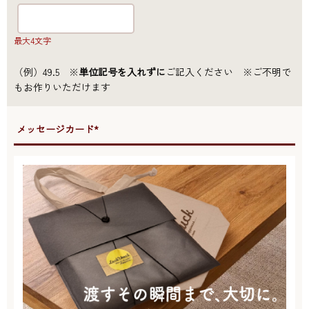
最大4文字
（例）49.5 ※
単位記号を入れずに
ご記入ください ※ご不明で
もお作りいただけます
●メッセージカード*