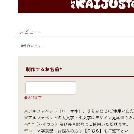
レビュー
0
件のレビュー
●制作するお名前*
最大16文字
※アルファベット（ローマ字）、ひらがな がご使用いた
※アルファベットの大文字・小文字はデザイン見本通り
※“-”（ハイフン）及び長音記号はご使用いただけます。
“”ローマ字表記にお悩みの方は
【こちら】
をご覧下さい