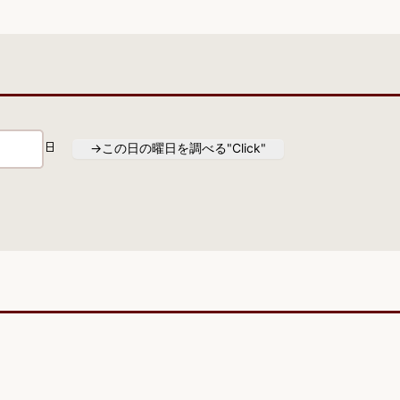
日
→この日の曜日を調べる"Click"