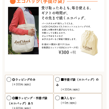
◎ラッピングのみ
■手提げ袋（エコバッグ）の
(+300
)
み
円
(税別)
(+300
)
円
(税別)
◎■ラッピング・手提げ袋
購入しない
(+0
)
（エコバッグ）あり
円
(税別)
(+600
)
円
(税別)