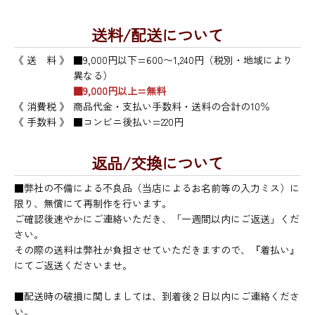
送料/配送について
《 送 料 》
■9,000円以下=600〜1,240円（税別・地域により
異なる）
■9,000円以上=無料
《 消費税 》
商品代金・支払い手数料・送料の合計の10％
《 手数料 》
■コンビニ後払い=220円
返品/交換について
■弊社の不備による不良品（当店によるお名前等の入力ミス）に
限り、無償にて再制作を行います。
ご確認後速やかにご連絡いただき、「一週間以内にご返送」くだ
さい。
その際の送料は弊社が負担させていただきますので、『着払い』
にてご返送くださいませ。
■配送時の破損に関しましては、到着後２日以内にご連絡くださ
い。