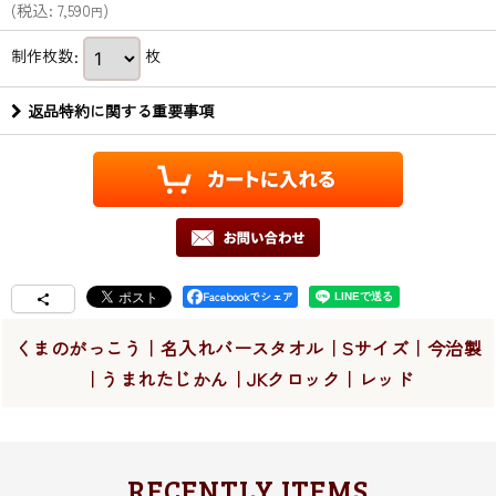
(
税込
:
7,590
)
円
制作枚数
:
枚
返品特約に関する重要事項
Facebookでシェア
くまのがっこう｜名入れバースタオル｜Sサイズ｜今治製
｜うまれたじかん｜JKクロック｜レッド
RECENTLY ITEMS