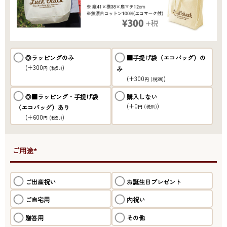
◎ラッピングのみ
■手提げ袋（エコバッグ）の
(+300
)
み
円
(税別)
(+300
)
円
(税別)
◎■ラッピング・手提げ袋
購入しない
(+0
)
（エコバッグ）あり
円
(税別)
(+600
)
円
(税別)
●ご用途*
ご出産祝い
お誕生日プレゼント
ご自宅用
内祝い
贈答用
その他