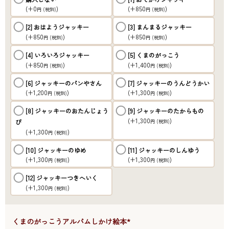
(+0
)
(+850
)
円
(税別)
円
(税別)
[2] おはようジャッキー
[3] まんまるジャッキー
(+850
)
(+850
)
円
(税別)
円
(税別)
[4] いろいろジャッキー
[5] くまのがっこう
(+850
)
(+1,400
)
円
(税別)
円
(税別)
[6] ジャッキーのパンやさん
[7] ジャッキーのうんどうかい
(+1,200
)
(+1,300
)
円
(税別)
円
(税別)
[8] ジャッキーのおたんじょう
[9] ジャッキーのたからもの
(+1,300
)
び
円
(税別)
(+1,300
)
円
(税別)
[10] ジャッキーのゆめ
[11] ジャッキーのしんゆう
(+1,300
)
(+1,300
)
円
(税別)
円
(税別)
[12] ジャッキーつきへいく
(+1,300
)
円
(税別)
●くまのがっこうアルバムしかけ絵本*