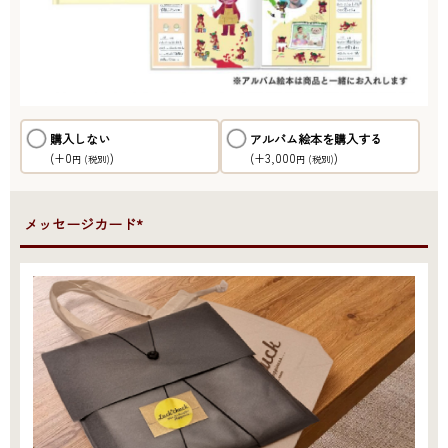
購入しない
アルバム絵本を購入する
(+0
)
(+3,000
)
円
(税別)
円
(税別)
●メッセージカード*