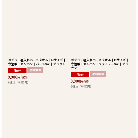
並び順
:
絞り込む
ゴジラ｜名入れバースタオル｜Mサイズ｜
ゴジラ｜名入れバースタオル｜Mサイズ｜
今治製｜カンバン｜バースVer.｜ブラウン
今治製｜カンバン｜ファミリーVer.｜ブラ
ウン
9,900
円
(税別)
9,900
円
(税別)
(
税込
:
10,890
)
円
(
税込
:
10,890
)
円