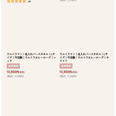
円
4
件
ウルトラマン｜名入れバースタオル｜Lサ
ウルトラマン｜名入れバースタオル｜Lサ
イズ｜今治製｜ウルトラ８ヒーローズ｜レ
イズ｜今治製｜ウルトラ８ヒーローズ｜ホ
ッド
ワイト
10,900
10,900
円
円
(税別)
(税別)
(
税込
:
11,990
)
(
税込
:
11,990
)
円
円