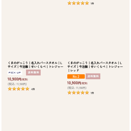
1
件
くまのがっこう｜名入れバースタオル｜L
くまのがっこう｜名入れバースタオル｜L
サイズ｜今治製｜せいくらべ｜トレジャー
サイズ｜今治製｜せいくらべ｜トレジャー
｜レッド
10,900
円
(税別)
10,900
円
(税別)
(
税込
:
11,990
)
円
(
税込
:
11,990
)
円
4
件
1
件