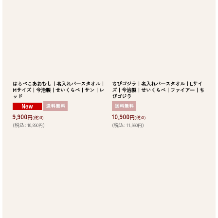
はらぺこあおむし｜名入れバースタオル｜
ちびゴジラ｜名入れバースタオル｜Lサイ
Mサイズ｜今治製｜せいくらべ｜サン｜レ
ズ｜今治製｜せいくらべ｜ファイアー｜ち
ッド
びゴジラ
9,900
10,900
円
円
(税別)
(税別)
(
税込
:
10,890
)
(
税込
:
11,990
)
円
円