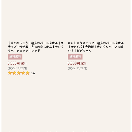
くまのがっこう｜名入れバースタオル｜M
かいじゅうステップ｜名入れバースタオル
サイズ｜今治製｜うまれたじかん｜せいく
｜Mサイズ｜今治製｜せいくらべ｜いっぱ
らべ｜クロック｜レッド
い！｜ピグちゃん
9,900
9,900
円
円
(税別)
(税別)
(
税込
:
10,890
)
(
税込
:
10,890
)
円
円
3
件