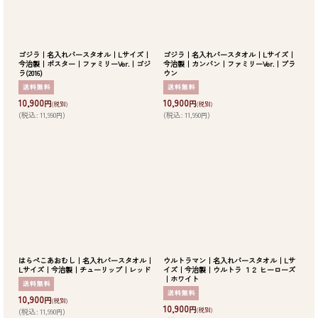
ゴジラ｜名入れバースタオル｜Lサイズ｜
ゴジラ｜名入れバースタオル｜Lサイズ｜
今治製｜ポスター｜ファミリーVer.｜ゴジ
今治製｜カンバン｜ファミリーVer.｜ブラ
ラ(2016)
ウン
10,900
10,900
円
円
(税別)
(税別)
(
税込
:
11,990
)
(
税込
:
11,990
)
円
円
はらぺこあおむし｜名入れバースタオル｜
ウルトラマン｜名入れバースタオル｜Lサ
Lサイズ｜今治製｜チューリップ｜レッド
イズ｜今治製｜ウルトラ １２ ヒーローズ
｜ホワイト
10,900
円
(税別)
10,900
円
(税別)
(
税込
:
11,990
)
円