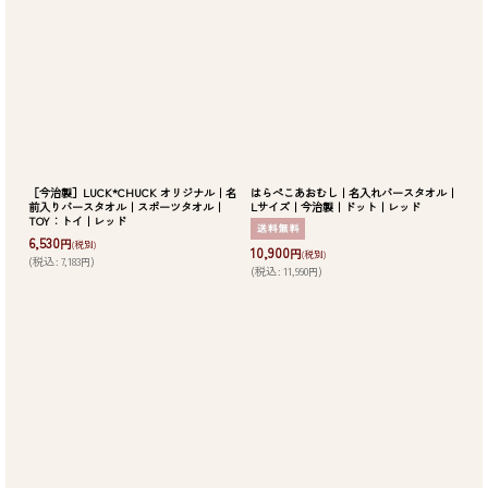
［今治製］LUCK*CHUCK オリジナル｜名
はらぺこあおむし｜名入れバースタオル｜
前入りバースタオル｜スポーツタオル｜
Lサイズ｜今治製｜ドット｜レッド
TOY：トイ｜レッド
6,530
円
(税別)
10,900
円
(税別)
(
税込
:
7,183
)
円
(
税込
:
11,990
)
円