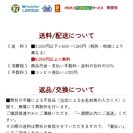
送料/配送について
《 送 料 》
■9,000円以下=600〜1,240円（税別・地域により
異なる）
■9,000円以上=無料
《 消費税 》
商品代金・支払い手数料・送料の合計の10％
《 手数料 》
■コンビニ後払い=220円
返品/交換について
■弊社の不備による不良品（当店によるお名前等の入力ミス）に
限り、無償にて再制作を行います。
ご確認後速やかにご連絡いただき、「一週間以内にご返送」くだ
さい。
その際の送料は弊社が負担させていただきますので、『着払い』
にてご返送くださいませ。