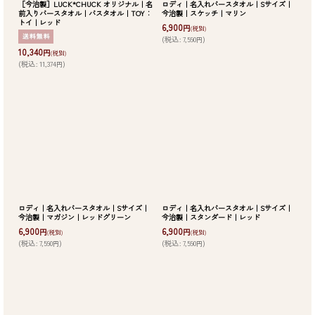
［今治製］LUCK*CHUCK オリジナル｜名
ロディ｜名入れバースタオル｜Sサイズ｜
前入りバースタオル｜バスタオル｜TOY：
今治製｜スケッチ｜マリン
トイ｜レッド
6,900
円
(税別)
(
税込
:
7,590
)
円
10,340
円
(税別)
(
税込
:
11,374
)
円
ロディ｜名入れバースタオル｜Sサイズ｜
ロディ｜名入れバースタオル｜Sサイズ｜
今治製｜マガジン｜レッドグリーン
今治製｜スタンダード｜レッド
6,900
6,900
円
円
(税別)
(税別)
(
税込
:
7,590
)
(
税込
:
7,590
)
円
円