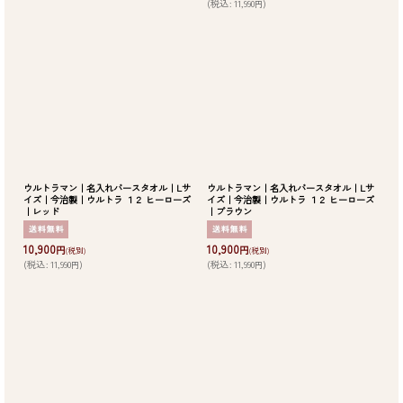
(
税込
:
11,990
)
円
ウルトラマン｜名入れバースタオル｜Lサ
ウルトラマン｜名入れバースタオル｜Lサ
イズ｜今治製｜ウルトラ １２ ヒーローズ
イズ｜今治製｜ウルトラ １２ ヒーローズ
｜レッド
｜ブラウン
10,900
10,900
円
円
(税別)
(税別)
(
税込
:
11,990
)
(
税込
:
11,990
)
円
円