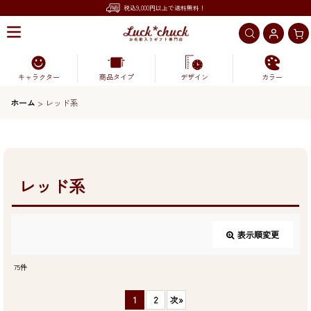
税込9,000円以上で送料無料！
キャラクター
商品タイプ
デザイン
カラー
ホーム
>
レッド系
レッド系
表示順変更
閉じる
75
件
表示数
:
1
2
次
»