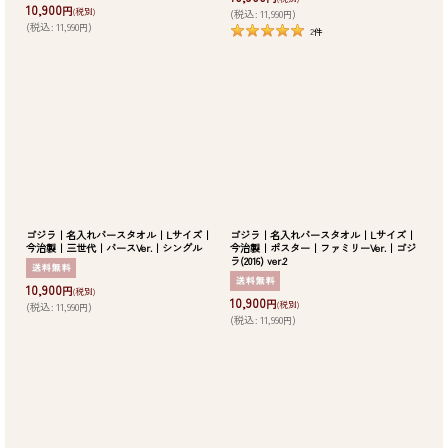
10,900
円
(税別)
(
税込
:
11,990
)
円
(
税込
:
11,990
)
円
2
件
ゴジラ｜名入れバースタオル｜Lサイズ｜
ゴジラ｜名入れバースタオル｜Lサイズ｜
今治製｜三世代｜バースVer.｜シングル
今治製｜ポスター｜ファミリーVer.｜ゴジ
ラ(2016) ver.2
10,900
円
(税別)
10,900
円
(税別)
(
税込
:
11,990
)
円
(
税込
:
11,990
)
円