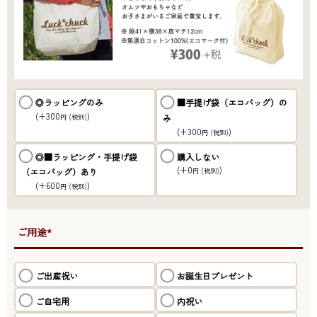
◎ラッピングのみ
■手提げ袋（エコバッグ）の
(+300
)
み
円
(税別)
(+300
)
円
(税別)
◎■ラッピング・手提げ袋
購入しない
(+0
)
（エコバッグ）あり
円
(税別)
(+600
)
円
(税別)
●ご用途*
ご出産祝い
お誕生日プレゼント
ご自宅用
内祝い