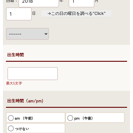
西暦：
年
月
日
→この日の曜日を調べる"Click"
●出生時間
最大5文字
●出生時間（am/pm)
am （午前）
pm （午後）
つけない