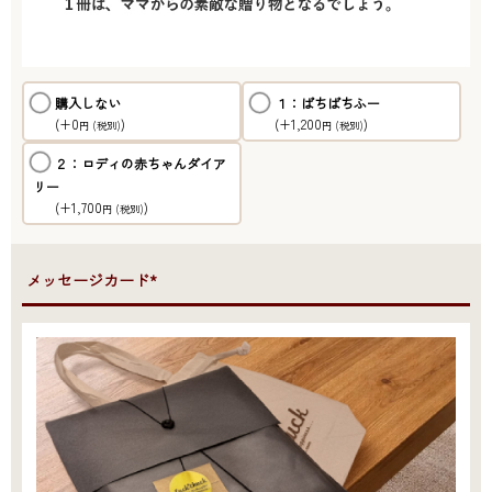
購入しない
１：ぱちぱちふー
(+0
)
(+1,200
)
円
(税別)
円
(税別)
２：ロディの赤ちゃんダイア
リー
(+1,700
)
円
(税別)
●メッセージカード*