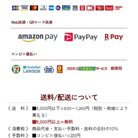
Web決済・QRコード決済
コンビニ後払い
送料/配送について
《 送 料 》
■9,000円以下=600〜1,240円（税別・地域により
異なる）
■9,000円以上=無料
《 消費税 》
商品代金・支払い手数料・送料の合計の10％
《 手数料 》
■コンビニ後払い=220円