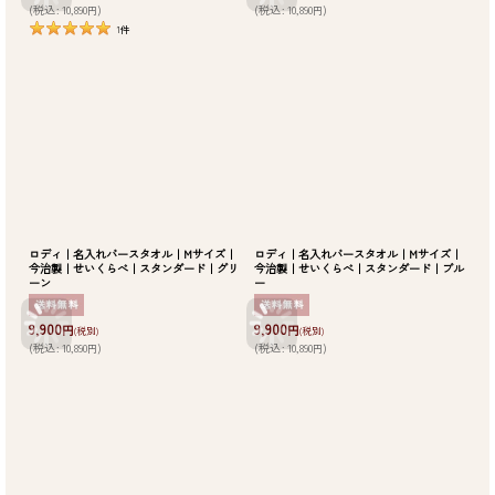
(
税込
:
10,890
)
(
税込
:
10,890
)
円
円
1
件
ロディ｜名入れバースタオル｜Mサイズ｜
ロディ｜名入れバースタオル｜Mサイズ｜
今治製｜せいくらべ｜スタンダード｜グリ
今治製｜せいくらべ｜スタンダード｜ブル
ーン
ー
9,900
9,900
円
円
(税別)
(税別)
(
税込
:
10,890
)
(
税込
:
10,890
)
円
円