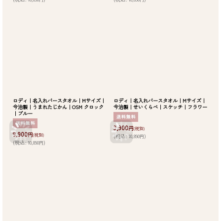
ロディ｜名入れバースタオル｜Mサイズ｜
ロディ｜名入れバースタオル｜Mサイズ｜
今治製｜うまれたじかん｜OSM クロック
今治製｜せいくらべ｜スケッチ｜フラワー
｜ブルー
9,900
円
(税別)
9,900
円
(税別)
(
税込
:
10,890
)
円
(
税込
:
10,890
)
円