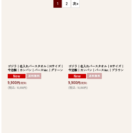
1
2
次
»
並び順
:
絞り込む
ゴジラ｜名入れバースタオル｜Mサイズ｜
ゴジラ｜名入れバースタオル｜Mサイズ｜
今治製｜カンバン｜バースVer.｜グリーン
今治製｜カンバン｜バースVer.｜ブラウン
9,900
9,900
円
円
(税別)
(税別)
(
税込
:
10,890
)
(
税込
:
10,890
)
円
円