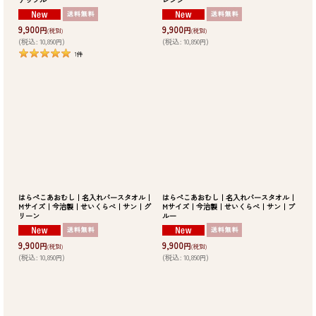
9,900
9,900
円
円
(税別)
(税別)
(
税込
:
10,890
)
(
税込
:
10,890
)
円
円
1
件
はらぺこあおむし｜名入れバースタオル｜
はらぺこあおむし｜名入れバースタオル｜
Mサイズ｜今治製｜せいくらべ｜サン｜グ
Mサイズ｜今治製｜せいくらべ｜サン｜ブ
リーン
ルー
9,900
9,900
円
円
(税別)
(税別)
(
税込
:
10,890
)
(
税込
:
10,890
)
円
円