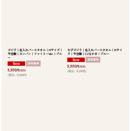
ゴジラ｜名入れバースタオル｜Mサイズ｜
ちびゴジラ｜名入れバースタオル｜Mサイ
今治製｜カンバン｜ファミリーVer.｜ブル
ズ｜今治製｜CZなかま｜ブルー
ー
9,900
円
(税別)
9,900
円
(税別)
(
税込
:
10,890
)
円
(
税込
:
10,890
)
円