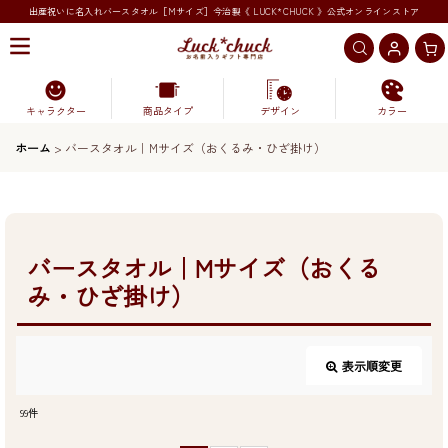
出産祝いに名入れバースタオル［Mサイズ］今治製《 LUCK*CHUCK 》公式オンラインストア
キャラクター
商品タイプ
デザイン
カラー
ホーム
>
バースタオル｜Mサイズ（おくるみ・ひざ掛け）
バースタオル｜Mサイズ（おくる
み・ひざ掛け）
表示順変更
閉じる
99
件
表示数
: