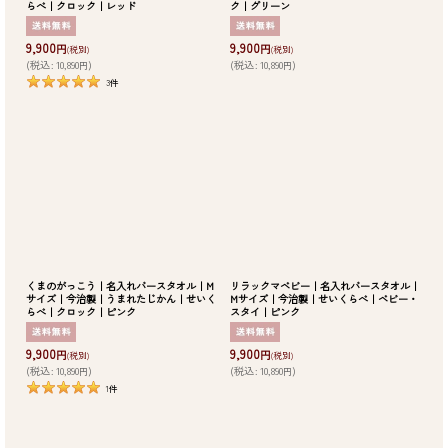
らべ｜クロック｜レッド
ク｜グリーン
9,900
9,900
円
円
(税別)
(税別)
(
税込
:
10,890
)
(
税込
:
10,890
)
円
円
3
件
くまのがっこう｜名入れバースタオル｜M
リラックマベビー｜名入れバースタオル｜
サイズ｜今治製｜うまれたじかん｜せいく
Mサイズ｜今治製｜せいくらべ｜ベビー・
らべ｜クロック｜ピンク
スタイ｜ピンク
9,900
9,900
円
円
(税別)
(税別)
(
税込
:
10,890
)
(
税込
:
10,890
)
円
円
1
件