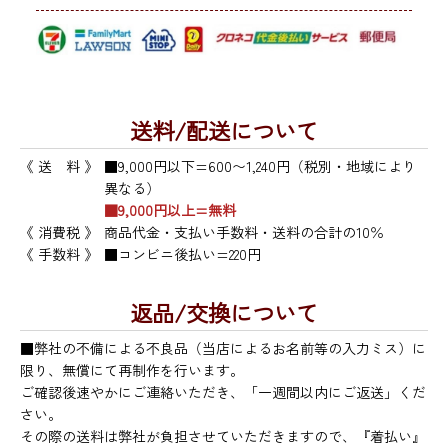
送料/配送について
《 送 料 》
■9,000円以下=600〜1,240円（税別・地域により
異なる）
■9,000円以上=無料
《 消費税 》
商品代金・支払い手数料・送料の合計の10％
《 手数料 》
■コンビニ後払い=220円
返品/交換について
■弊社の不備による不良品（当店によるお名前等の入力ミス）に
限り、無償にて再制作を行います。
ご確認後速やかにご連絡いただき、「一週間以内にご返送」くだ
さい。
その際の送料は弊社が負担させていただきますので、『着払い』