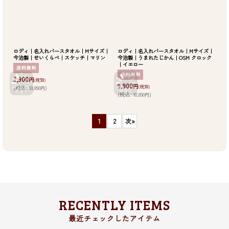
ロディ｜名入れバースタオル｜Mサイズ｜
ロディ｜名入れバースタオル｜Mサイズ｜
今治製｜せいくらべ｜スケッチ｜マリン
今治製｜うまれたじかん｜OSM クロック
｜イエロー
9,900
円
(税別)
9,900
円
(税別)
(
税込
:
10,890
)
円
(
税込
:
10,890
)
円
1
2
次
»
RECENTLY ITEMS