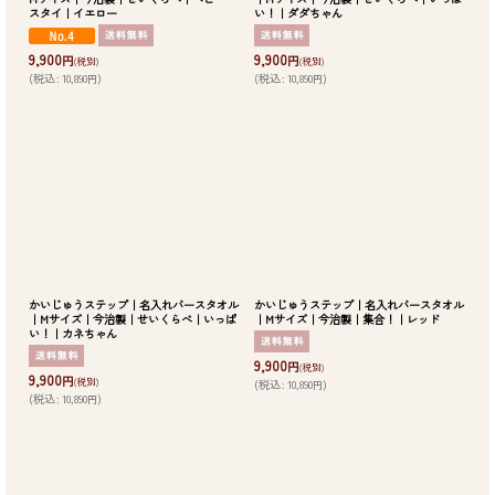
スタイ｜イエロー
い！｜ダダちゃん
9,900
9,900
円
円
(税別)
(税別)
(
税込
:
10,890
)
(
税込
:
10,890
)
円
円
かいじゅうステップ｜名入れバースタオル
かいじゅうステップ｜名入れバースタオル
｜Mサイズ｜今治製｜せいくらべ｜いっぱ
｜Mサイズ｜今治製｜集合！｜レッド
い！｜カネちゃん
9,900
円
(税別)
9,900
円
(税別)
(
税込
:
10,890
)
円
(
税込
:
10,890
)
円