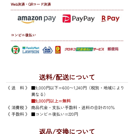
Web決済・QRコード決済
コンビニ後払い
送料/配送について
《 送 料 》
■9,000円以下=600〜1,240円（税別・地域により
異なる）
■9,000円以上=無料
《 消費税 》
商品代金・支払い手数料・送料の合計の10％
《 手数料 》
■コンビニ後払い=220円
返品/交換について