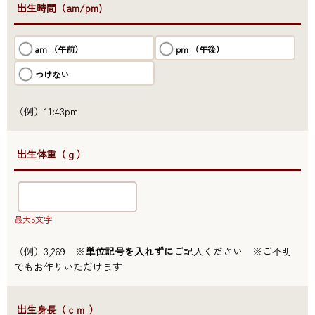
●出生時間（am/pm)
am （午前）
pm （午後）
つけない
（例）11:43pm
●出生体重（ｇ）
最大5文字
（例）3,269 ※
単位記号を入れずに
ご記入ください ※ご不明
でもお作りいただけます
●出生身長（ｃｍ ）