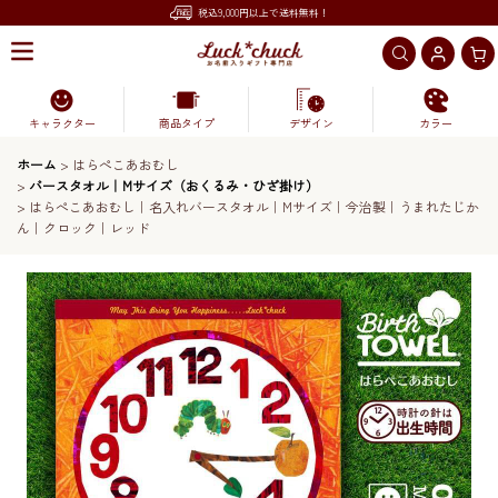
税込9,000円以上で送料無料！
キャラクター
商品タイプ
デザイン
カラー
ホーム
>
はらぺこあおむし
>
バースタオル｜Mサイズ（おくるみ・ひざ掛け）
>
はらぺこあおむし｜名入れバースタオル｜Mサイズ｜今治製｜うまれたじか
ん｜クロック｜レッド