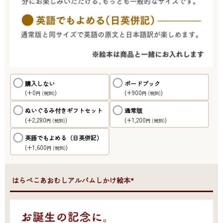
購入しない
ボードブック
(+0
)
(+900
)
円
(税別)
円
(税別)
ぬいぐるみ付きギフトセット
通常版
(+2,280
)
(+1,200
)
円
(税別)
円
(税別)
英語でもよめる（日英併記）
(+1,600
)
円
(税別)
●はらぺこあおむしアルバムしかけ絵本*