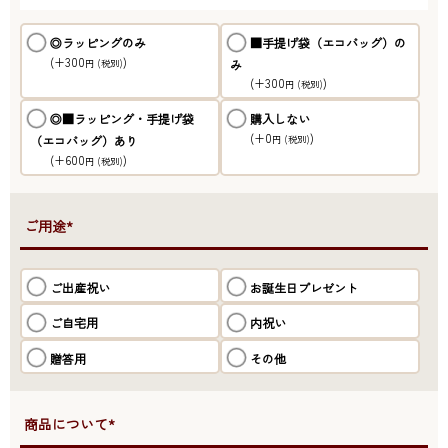
◎ラッピングのみ
■手提げ袋（エコバッグ）の
(+300
)
み
円
(税別)
(+300
)
円
(税別)
◎■ラッピング・手提げ袋
購入しない
(+0
)
（エコバッグ）あり
円
(税別)
(+600
)
円
(税別)
●ご用途*
ご出産祝い
お誕生日プレゼント
ご自宅用
内祝い
贈答用
その他
●商品について*