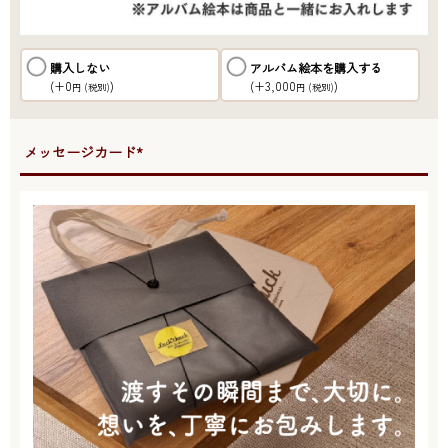
購入しない
アルバム絵本を購入する
(+0
)
(+3,000
)
円
(税別)
円
(税別)
●メッセージカード*