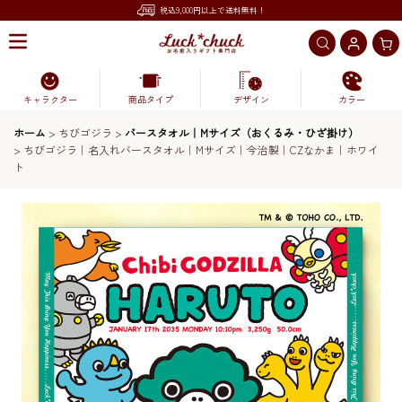
税込9,000円以上で送料無料！
キャラクター
商品タイプ
デザイン
カラー
ホーム
>
ちびゴジラ
>
バースタオル｜Mサイズ（おくるみ・ひざ掛け）
>
ちびゴジラ｜名入れバースタオル｜Mサイズ｜今治製｜CZなかま｜ホワイ
ト