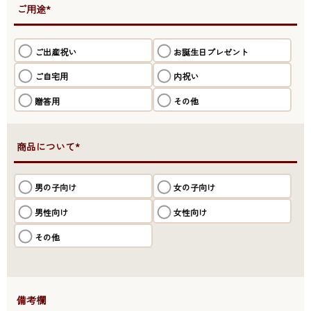
●ご用途*
ご出産祝い
お誕生日プレゼント
ご自宅用
内祝い
贈答用
その他
●商品について*
男の子向け
女の子向け
男性向け
女性向け
その他
●備考欄